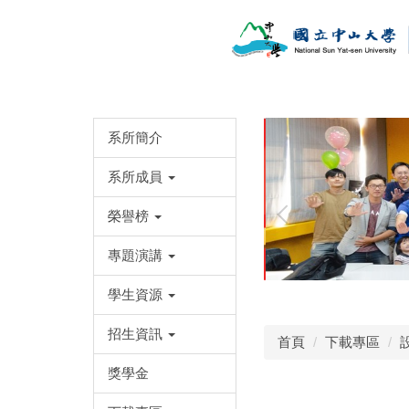
跳
到
主
要
內
容
區
系所簡介
系所成員
榮譽榜
專題演講
學生資源
招生資訊
首頁
下載專區
獎學金