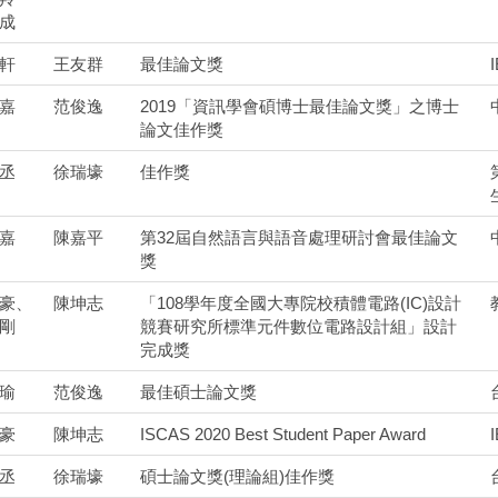
成
軒
王友群
最佳論文獎
嘉
范俊逸
2019「資訊學會碩博士最佳論文獎」之博士
論文佳作獎
丞
徐瑞壕
佳作獎
嘉
陳嘉平
第32屆自然語言與語音處理研討會最佳論文
獎
豪、
陳坤志
「108學年度全國大專院校積體電路(IC)設計
剛
競賽研究所標準元件數位電路設計組」設計
完成獎
瑜
范俊逸
最佳碩士論文獎
豪
陳坤志
ISCAS 2020 Best Student Paper Award
丞
徐瑞壕
碩士論文獎(理論組)佳作獎