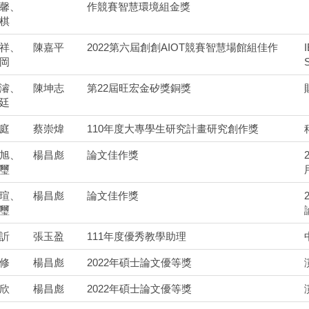
馨、
作競賽智慧環境組金獎
棋
祥、
陳嘉平
2022第六屆創創AIOT競賽智慧場館組佳作
岡
濬、
陳坤志
第22屆旺宏金矽獎銅獎
廷
庭
蔡崇煒
110年度大專學生研究計畫研究創作獎
旭、
楊昌彪
論文佳作獎
璽
瑄、
楊昌彪
論文佳作獎
璽
訢
張玉盈
111年度優秀教學助理
修
楊昌彪
2022年碩士論文優等獎
欣
楊昌彪
2022年碩士論文優等獎