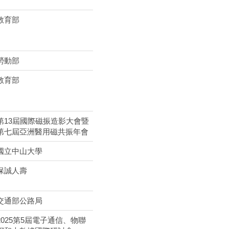
教育部
勞動部
教育部
第13屆國際磁振造影大會暨
第七屆亞洲醫用磁共振年會
國立中山大學
保誠人壽
交通部公路局
2025第5屆電子通信、物聯