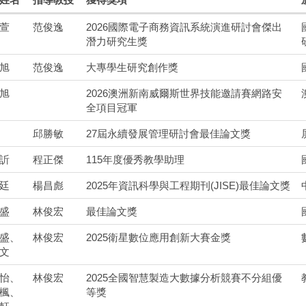
萱
范俊逸
2026國際電子商務資訊系統演進研討會傑出
潛力研究生獎
旭
范俊逸
大專學生研究創作獎
旭
2026澳洲新南威爾斯世界技能邀請賽網路安
全項目冠軍
邱勝敏
27屆永續發展管理研討會最佳論文獎
訢
程正傑
115年度優秀教學助理
廷
楊昌彪
2025年資訊科學與工程期刊(JISE)最佳論文獎
盛
林俊宏
最佳論文獎
盛、
林俊宏
2025衛星數位應用創新大賽金獎
文
怡、
林俊宏
2025全國智慧製造大數據分析競賽不分組優
楓、
等獎