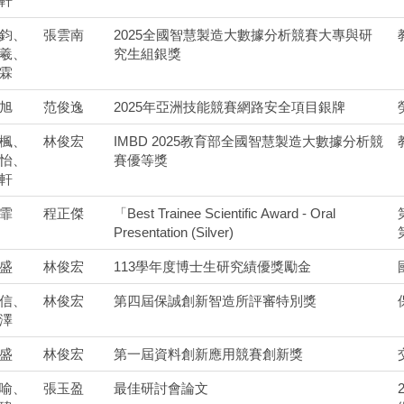
軒
鈞、
張雲南
2025全國智慧製造大數據分析競賽大專與研
羲、
究生組銀獎
霖
旭
范俊逸
2025年亞洲技能競賽網路安全項目銀牌
楓、
林俊宏
IMBD 2025教育部全國智慧製造大數據分析競
怡、
賽優等獎
軒
霏
程正傑
「Best Trainee Scientific Award - Oral
Presentation (Silver)
盛
林俊宏
113學年度博士生研究績優獎勵金
信、
林俊宏
第四屆保誠創新智造所評審特別獎
澤
盛
林俊宏
第一屆資料創新應用競賽創新獎
喻、
張玉盈
最佳研討會論文