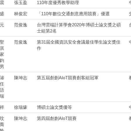
震
張玉盈
110年度優秀教學助理
盛
林俊宏
「110年數位交通創意應用競賽」優選
元
范俊逸
台灣雲端計算學會2020年博碩士論文獎之碩
士組第2名
聖
范俊逸
第31屆全國資訊安全會議最佳學生論文獎佳
淇
作
家
鈞
男
濬
陳坤志
第五屆創創AIoT競賽創客組冠軍
任
語
瑞
祥
徐瑞壕
博碩士論文獎優等
玟
陳坤志
第四屆創創AIoT競賽
喬
羚