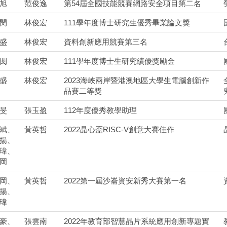
旭
范俊逸
第54屆全國技能競賽網路安全項目第二名
閔
林俊宏
111學年度博士研究生優秀畢業論文獎
盛
林俊宏
資料創新應用競賽第三名
閔
林俊宏
111學年度博士生研究績優獎勵金
盛
林俊宏
2023海峽兩岸暨港澳地區大學生電腦創新作
品賽二等獎
旻
張玉盈
112年度優秀教學助理
斌、
黃英哲
2022晶心盃RISC-V創意大賽佳作
揚、
瑋、
岡
岡、
黃英哲
2022第一屆沙崙資安新秀大賽第一名
揚、
瑋
豪、
張雲南
2022年教育部智慧晶片系統應用創新專題實