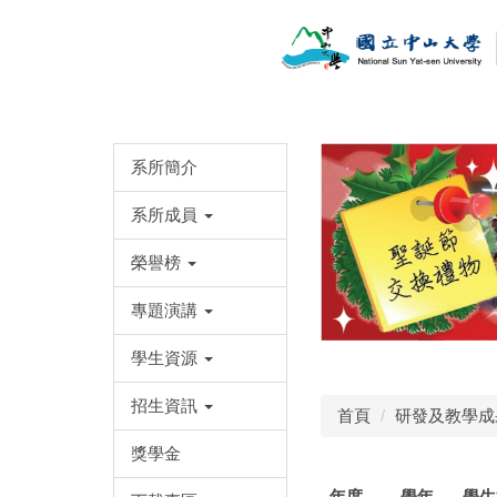
跳
到
主
要
內
容
區
系所簡介
系所成員
榮譽榜
專題演講
學生資源
招生資訊
首頁
研發及教學成
獎學金
年度
學年
學生