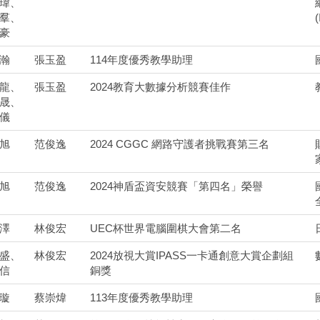
瑋、
羣、
豪
瀚
張玉盈
114年度優秀教學助理
龍、
張玉盈
2024教育大數據分析競賽佳作
晟、
儀
旭
范俊逸
2024 CGGC 網路守護者挑戰賽第三名
旭
范俊逸
2024神盾盃資安競賽「第四名」榮譽
澤
林俊宏
UEC杯世界電腦圍棋大會第二名
盛、
林俊宏
2024放視大賞IPASS一卡通創意大賞企劃組
信
銅獎
璇
蔡崇煒
113年度優秀教學助理