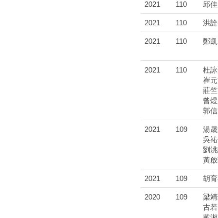
2021
110
邱佳
2021
110
洪詮
2021
110
鄭凱
2021
110
杜詠
崔元
莊竺
曾煜
郭信
2021
109
湯晟
吳祐
劉洮
黃啟
2021
109
胡育
2020
109
梁靖
古若
戴湘