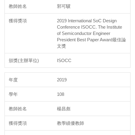
郭可驥
2019 International SoC Design
Conference ISOCC. The Institute
of Semiconductor Engineer
President Best Paper Award最佳論
文獎
ISOCC
2019
108
楊昌彪
教學績優教師