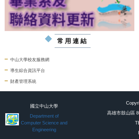
常用連結
中山大學校友服務網
導生綜合資訊平台
財產管理系統
Cop
國立中山大學
高雄市鼓山區 804 蓮海
Department of
Computer Science and
T
Engineering