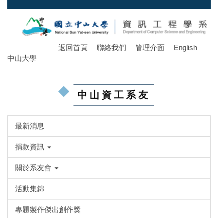
跳
到
主
要
返回首頁
聯絡我們
管理介面
English
內
中山大學
容
區
中山資工系友
最新消息
捐款資訊
關於系友會
活動集錦
專題製作傑出創作獎