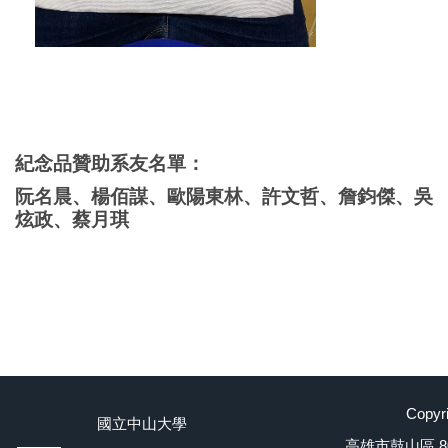
紀念品贊助系友名單：
阮名晨、楊佰謀、歐陽東林、許文哲、詹鈞傑、吳
炫政、蔡月琪
Cop
國立中山大學
高雄市鼓山區 804 蓮海