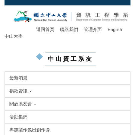
跳
到
主
要
返回首頁
聯絡我們
管理介面
English
內
中山大學
容
區
中山資工系友
最新消息
捐款資訊
關於系友會
活動集錦
專題製作傑出創作獎