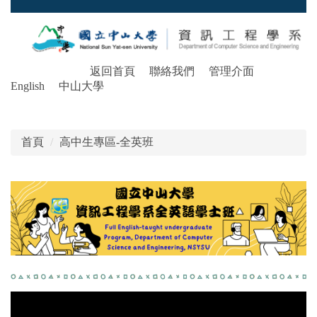
跳
到
主
要
內
返回首頁
聯絡我們
管理介面
容
English
中山大學
區
首頁
高中生專區-全英班